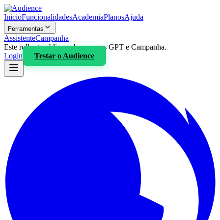
Inicio
Funcionalidades
Academia
Planos
Ajuda
Ferramentas
Assistente
Campanha
Este rollout publico cobre apenas GPT e Campanha.
Login
Testar o
Audience