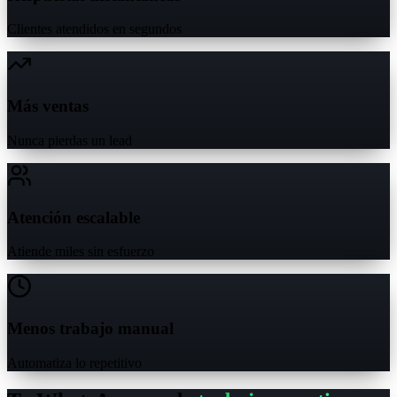
Clientes atendidos en segundos
Más ventas
Nunca pierdas un lead
Atención escalable
Atiende miles sin esfuerzo
Menos trabajo manual
Automatiza lo repetitivo