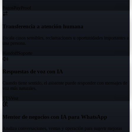
Pagos
PayProof
Transferencia a atención humana
Escala casos sensibles, reclamaciones u oportunidades importantes a
una persona.
Handoff
Soporte
Respuestas de voz con IA
Cuando tiene sentido, el asistente puede responder con mensajes de
voz más naturales.
TTS
Voz
Mentor de negocios con IA para WhatsApp
Analiza conversaciones, ventas y operación para sugerir mejoras