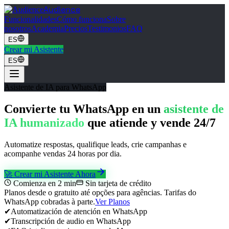
Audience
Funcionalidades
Cómo funciona
Sobre
nosotros
Academia
Precios
Testimonios
FAQ
ES
Crear mi Asistente
ES
Asistente de IA para WhatsApp
Convierte tu WhatsApp en un
asistente de
IA humanizado
que atiende y vende 24/7
Automatize respostas, qualifique leads, crie campanhas e
acompanhe vendas 24 horas por dia.
🚀 Crear mi Asistente Ahora
Comienza en 2 min
Sin tarjeta de crédito
Planos desde o gratuito até opções para agências. Tarifas do
WhatsApp cobradas à parte.
Ver Planos
✔
Automatización de atención en WhatsApp
✔
Transcripción de audio en WhatsApp