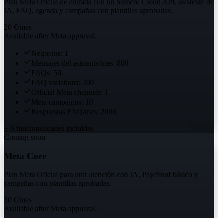
Plan Meta Oficial de entrada con un número Cloud API, asistente de
IA, FAQ, agenda y campañas con plantillas aprobadas.
20 €
/mes
Available after Meta approval.
Negocios: 1
Mensajes del asistente/mes: 800
FAQs: 50
FAQ variations: 200
Official Meta channels: 1
Meta campaigns: 10
Respuestas FAQ/mes: 2000
+ 6 funcionalidades incluidas
Coming soon
Meta Core
Plan Meta Oficial para unir atención con IA, PayProof básico y
campañas con plantillas aprobadas.
30 €
/mes
Available after Meta approval.