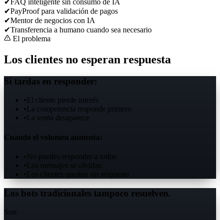
✔
FAQ inteligente sin consumo de IA
✔
PayProof para validación de pagos
✔
Mentor de negocios con IA
✔
Transferencia a humano cuando sea necesario
El problema
Los clientes
no esperan
respuesta
Si tardas en responder:
•
El cliente pierde interés
•
La competencia responde primero
•
La venta desaparece
Cuando el volumen aumenta:
•
No puedes responder a todos
•
Los mensajes se olvidan
•
Los clientes quedan sin respuesta
Los bots tradicionales tampoco resuelven.
Son: