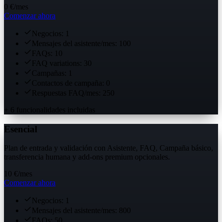
0 €
/mes
Comenzar ahora
Negocios: 1
Mensajes del asistente/mes: 100
FAQs: 10
FAQ variations: 30
Campañas: 1
Contactos de campaña: 0
Respuestas FAQ/mes: 250
+ 6 funcionalidades incluidas
Esencial
Plan de entrada y validación con Asistente, FAQ, Campaña básico,
transferencia humana y add-ons premium opcionales.
10 €
/mes
Comenzar ahora
Negocios: 1
Mensajes del asistente/mes: 800
FAQs: 50