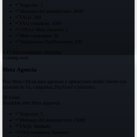
Negocios: 2
Mensajes del asistente/mes: 4000
FAQs: 200
FAQ variations: 1000
Official Meta channels: 1
Meta campaigns: 50
Validaciones PayProof/mes: 100
+ 13 funcionalidades incluidas
Coming soon
Meta Agencia
Plan Meta Oficial para agencias y operaciones multic cliente con
asistente de IA, campañas, PayProof e informes.
50 €
/mes
Available after Meta approval.
Negocios: 5
Mensajes del asistente/mes: 15000
FAQs: Ilimitado
FAQ variations: Ilimitado