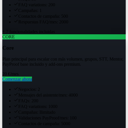
FAQ variations: 200
Campañas: 1
Contactos de campaña: 500
Respuestas FAQ/mes: 2000
+ 7 funcionalidades incluidas
CORE
Core
Plan principal para escalar con más volumen, grupos, STT, Mentor,
PayProof base incluido y add-ons premium.
20 €
/mes
Comenzar ahora
Negocios: 2
Mensajes del asistente/mes: 4000
FAQs: 200
FAQ variations: 1000
Campañas: Ilimitado
Validaciones PayProof/mes: 100
Contactos de campaña: 5000