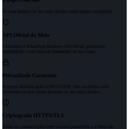
Os seus dados e os dos seus clientes estão sempre protegidos
API Oficial da Meta
Utilizamos a WhatsApp Business API oficial, garantindo
estabilidade e zero risco de banimento da sua conta.
Privacidade Garantida
Respeito absoluto pela LGPD/GDPR. Não acedemos nem
vendemos os seus dados pessoais ou dos seus clientes.
Criptografia HTTPS/TLS
Todas as comunicações entre a nossa plataforma e a Meta são