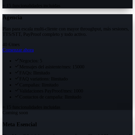
+ 15 funcionalidades incluidas
Agencia
Plan para escala multi-cliente con mayor throughput, más sesiones,
TTS/STT, PayProof completo y todo activo.
40 €
/mes
Comenzar ahora
Negocios: 5
Mensajes del asistente/mes: 15000
FAQs: Ilimitado
FAQ variations: Ilimitado
Campañas: Ilimitado
Validaciones PayProof/mes: 1000
Contactos de campaña: Ilimitado
+ 15 funcionalidades incluidas
Coming soon
Meta Esencial