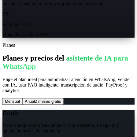
notado. Ajusté mi enfoque y dupliqué mi conversión.
"
FR
Fernando Reis
Fundador — SaaS B2B
Planes
Planes y precios del
asistente de IA para
WhatsApp
Elige el plan ideal para automatizar atención en WhatsApp, vender
con IA, usar FAQ inteligente, transcripción de audio, PayProof y
analytics.
Mensual
Anual
2 meses gratis
Gratis
Plan de adquisición para empezar con Asistente, 1 negocio y
operación básica de Campaña.