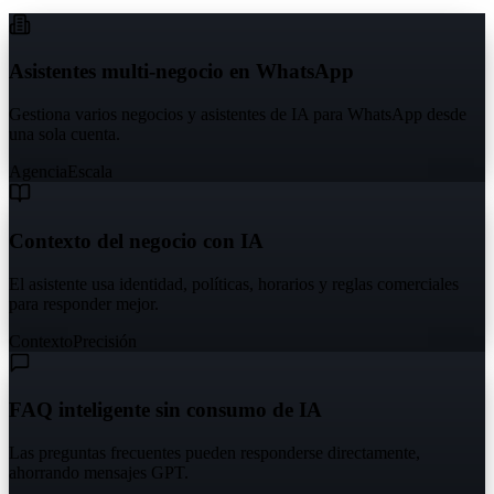
Asistentes multi-negocio en WhatsApp
Gestiona varios negocios y asistentes de IA para WhatsApp desde
una sola cuenta.
Agencia
Escala
Contexto del negocio con IA
El asistente usa identidad, políticas, horarios y reglas comerciales
para responder mejor.
Contexto
Precisión
FAQ inteligente sin consumo de IA
Las preguntas frecuentes pueden responderse directamente,
ahorrando mensajes GPT.