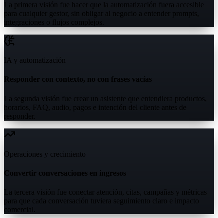
La primera visión fue hacer que la automatización fuera accesible
para cualquier gestor, sin obligar al negocio a entender prompts,
integraciones o flujos complejos.
IA y automatización
Responder con contexto, no con frases vacías
La segunda visión fue crear un asistente que entendiera productos,
horarios, FAQ, audio, pagos e intención del cliente antes de
responder.
Operaciones y crecimiento
Convertir conversaciones en ingresos
La tercera visión fue conectar atención, citas, campañas y métricas
para que cada conversación tuviera seguimiento claro e impacto
comercial.