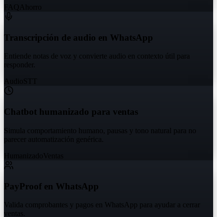
FAQ
Ahorro
Transcripción de audio en WhatsApp
Entiende notas de voz y convierte audio en contexto útil para
responder.
Audio
STT
Chatbot humanizado para ventas
Simula comportamiento humano, pausas y tono natural para no
parecer automatización genérica.
Humanizado
Ventas
PayProof en WhatsApp
Valida comprobantes y pagos en WhatsApp para ayudar a cerrar
ventas.