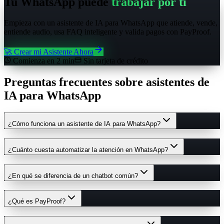
Tu WhatsApp puede
trabajar por ti
Empieza con un asistente de IA para WhatsApp que atiende, vende,
entiende audio, usa FAQ inteligente y valida pagos con PayProof.
🚀 Crear mi Asistente Ahora
Comienza en 2 min
Sin tarjeta de crédito
Preguntas frecuentes sobre asistentes de
IA para WhatsApp
¿Cómo funciona un asistente de IA para WhatsApp?
¿Cuánto cuesta automatizar la atención en WhatsApp?
¿En qué se diferencia de un chatbot común?
¿Qué es PayProof?