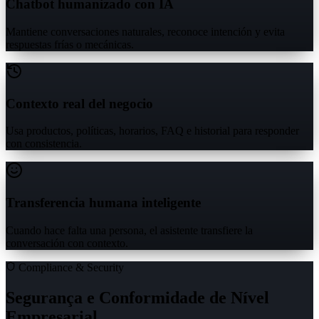
Chatbot humanizado con IA
Mantiene conversaciones naturales, reconoce intención y evita
respuestas frías o mecánicas.
Contexto real del negocio
Usa productos, políticas, horarios, FAQ e historial para responder
con consistencia.
Transferencia humana inteligente
Cuando hace falta una persona, el asistente transfiere la
conversación con contexto.
Compliance & Security
Segurança e Conformidade de Nível
Empresarial