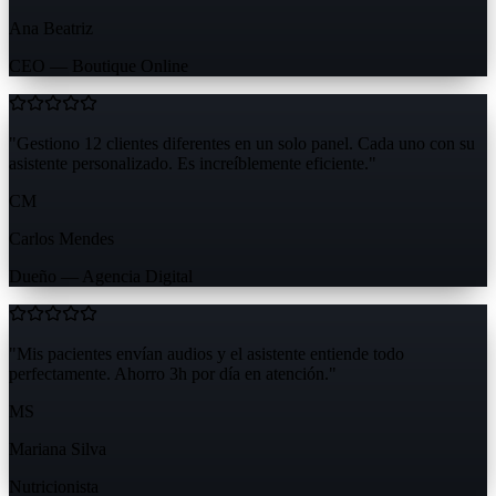
Ana Beatriz
CEO — Boutique Online
"
Gestiono 12 clientes diferentes en un solo panel. Cada uno con su
asistente personalizado. Es increíblemente eficiente.
"
CM
Carlos Mendes
Dueño — Agencia Digital
"
Mis pacientes envían audios y el asistente entiende todo
perfectamente. Ahorro 3h por día en atención.
"
MS
Mariana Silva
Nutricionista