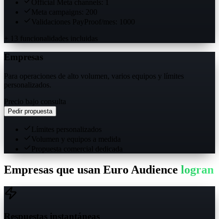
Official Meta channels: 1
Meta campaigns: 200
Validaciones PayProof/mes: 1000
+ 13 funcionalidades incluidas
Empresas
Para operaciones de alto volumen, varios equipos y límites
personalizados.
Precio bajo consulta
Pedir propuesta
Límites personalizados
Volumen y equipos a medida
Propuesta comercial dedicada
Empresas que usan Euro Audience
logran
Respuestas instantáneas