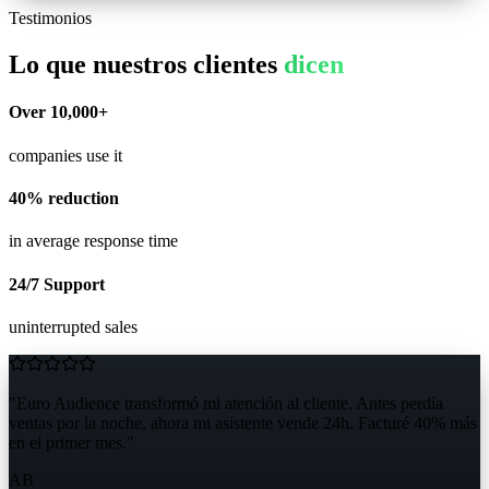
Testimonios
Lo que nuestros clientes
dicen
Over 10,000+
companies use it
40% reduction
in average response time
24/7 Support
uninterrupted sales
"
Euro Audience transformó mi atención al cliente. Antes perdía
ventas por la noche, ahora mi asistente vende 24h. Facturé 40% más
en el primer mes.
"
AB