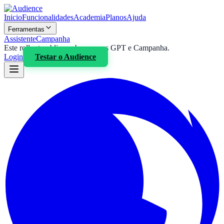
Inicio
Funcionalidades
Academia
Planos
Ajuda
Ferramentas
Assistente
Campanha
Este rollout publico cobre apenas GPT e Campanha.
Login
Testar o
Audience