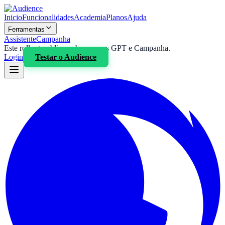
Inicio
Funcionalidades
Academia
Planos
Ajuda
Ferramentas
Assistente
Campanha
Este rollout publico cobre apenas GPT e Campanha.
Login
Testar o
Audience