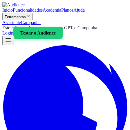
Inicio
Funcionalidades
Academia
Planos
Ajuda
Ferramentas
Assistente
Campanha
Este rollout publico cobre apenas GPT e Campanha.
Login
Testar o
Audience