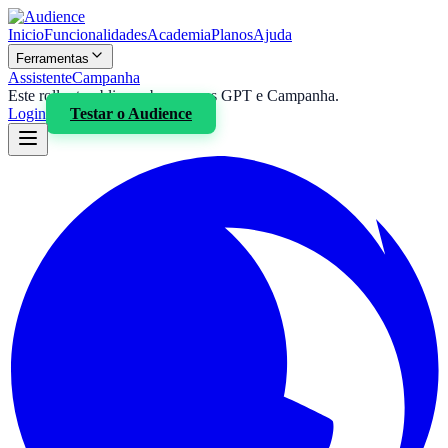
Inicio
Funcionalidades
Academia
Planos
Ajuda
Ferramentas
Assistente
Campanha
Este rollout publico cobre apenas GPT e Campanha.
Login
Testar o
Audience