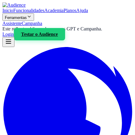
Inicio
Funcionalidades
Academia
Planos
Ajuda
Ferramentas
Assistente
Campanha
Este rollout publico cobre apenas GPT e Campanha.
Login
Testar o
Audience